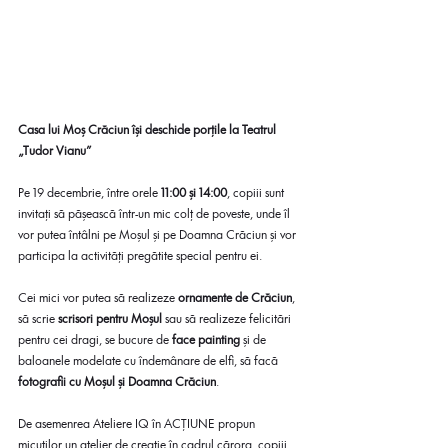
Casa lui Moș Crăciun își deschide porțile la Teatrul 
„Tudor Vianu”
Pe 19 decembrie, între orele 
11:00 și 14:00
, copiii sunt 
invitați să pășească într-un mic colț de poveste, unde îl 
vor putea întâlni pe Moșul și pe Doamna Crăciun și vor 
participa la activități pregătite special pentru ei.
Cei mici vor putea să realizeze 
ornamente de Crăciun
, 
să scrie 
scrisori pentru Moșul
 sau să realizeze felicitări 
pentru cei dragi, se bucure de 
face painting
 și de 
baloanele modelate cu îndemânare de elfi, să facă 
fotografii cu Moșul și Doamna Crăciun
.
De asemenrea Ateliere IQ în ACȚIUNE propun 
micuților un atelier de creație în cadrul cărora  copiii 