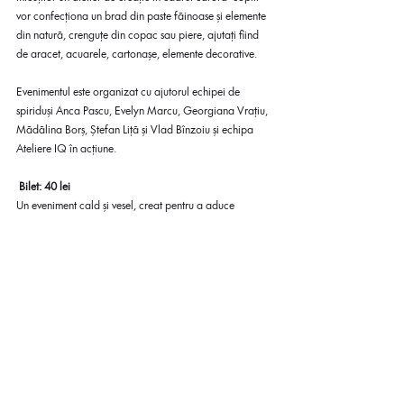
vor confecționa un brad din paste făinoase și elemente 
din natură, crenguțe din copac sau piere, ajutați fiind 
de aracet, acuarele, cartonașe, elemente decorative.
Evenimentul este organizat cu ajutorul echipei de 
spiriduși Anca Pascu, Evelyn Marcu, Georgiana Vrațiu, 
Mădălina Borș, Ștefan Liță și Vlad Bînzoiu și echipa 
Ateliere IQ în acțiune. 
Bilet: 40 lei
Un eveniment cald și vesel, creat pentru a aduce 
copiilor bucuria și emoția sărbătorilor de iarnă. Vă 
așteptăm cu drag!
Transparență