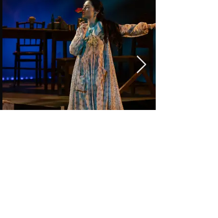
IFoto: TerFilms, Cristina Huțu & Alexandru Stoica