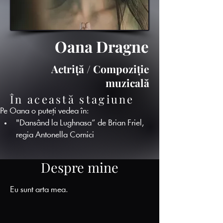
Oana Dragne
Actriță / Compoziție
muzicală
În această stagiune
Pe Oana o puteți vedea în:
"Dansând la Lughnasa” de Brian Friel, 
regia Antonella Cornici
Despre mine
Eu sunt arta mea.