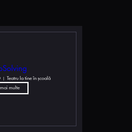
oSolving
D
Teatru la tine în școală
 mai multe