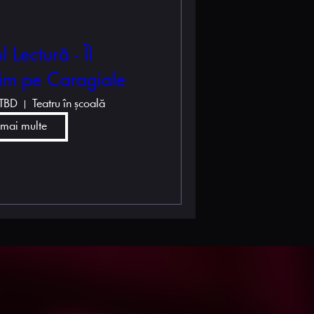
 Lectură - Îl
im pe Caragiale
 TBD
Teatru în școală
 mai multe