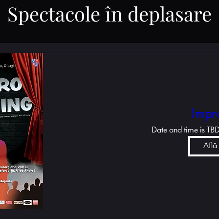
Spectacole în deplasare
Impr
Date and time is TB
Află