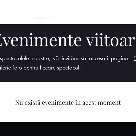
Acasă
Spectacole
Despre noi
Play Giurgiu
Halloween
Evenimente viitoar
e spectacolele noastre, vă invităm să accesați pagina
lerie foto pentru fiecare spectacol.
Nu există evenimente în acest moment