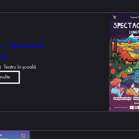
r - Spectacol
ură
Teatru în școală
multe