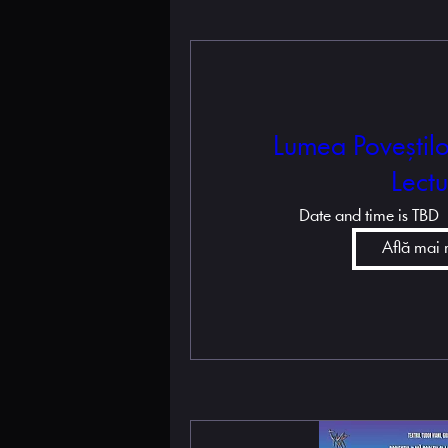
Lumea Poveștilo
Lect
Date and time is TBD
Află mai 