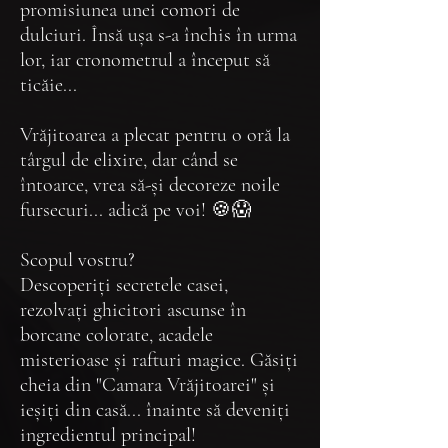
promisiunea unei comori de
dulciuri. Însă ușa s-a închis în urma
lor, iar cronometrul a început să
ticăie...
Vrăjitoarea a plecat pentru o oră la
târgul de elixire, dar când se
întoarce, vrea să-și decoreze noile
fursecuri... adică pe voi! 🍪😱
Scopul vostru?
Descoperiți secretele casei,
rezolvați ghicitori ascunse în
borcane colorate, acadele
misterioase și rafturi magice. Găsiți
cheia din "Camara Vrăjitoarei" și
ieșiți din casă... înainte să deveniți
ingredientul principal!