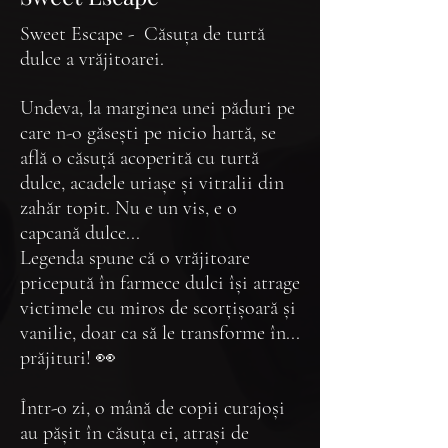
Sweet Escape - Căsuța de turtă
dulce a vrăjitoarei.
Undeva, la marginea unei păduri pe
care n-o găsești pe nicio hartă, se
află o căsuță acoperită cu turtă
dulce, acadele uriașe și vitralii din
zahăr topit. Nu e un vis, e o
capcană dulce...
Legenda spune că o vrăjitoare
pricepută în farmece dulci își atrage
victimele cu miros de scorțișoară și
vanilie, doar ca să le transforme în...
prăjituri! 👀
Într-o zi, o mână de copii curajoși
au pășit în căsuța ei, atrași de