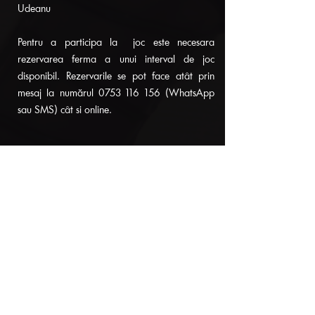
Udeanu
Pentru a participa la joc este necesara
rezervarea ferma a unui interval de joc
disponibil. Rezervarile se pot face atât prin
mesaj la numărul
0753 116 156
(WhatsApp
sau SMS) cât si online.
Termeni și condiții de participare la jocul de tip 
Escape Room - „Sweet Escape”
Programează serviciul
Consultă disponibilitatea noastră și fă o
rezervare la data și ora care sunt convenabile
pentru tine