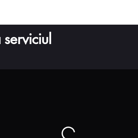
Acasă
Spectacole
Despre noi
Play Giurgiu
Halloween
serviciul