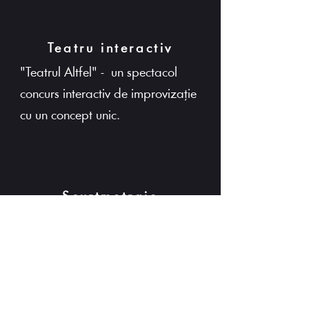
Teatru interactiv
"Teatrul Altfel" - un spectacol
concurs interactiv de improvizație
cu un concept unic.
Scurtmetraje
O selecție de scurtmetraje pentru
întreaga familie. Proiecții în aer
liber cu participare gratuită