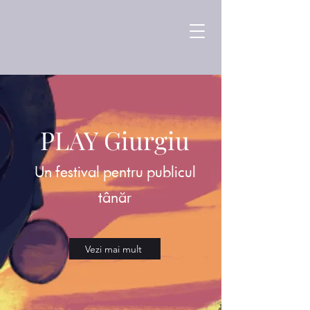
PLAY Giurgiu
Un festival pentru publicul
tânăr
Vezi mai mult