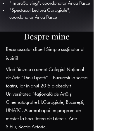
"ImproSolving", coordonator Anca Pascu
"Spectacol Lectură Caragiale", 
coordonator Anca Pascu
Despre mine
Recunoscător clipei! Simplu susținător al
iubirii!
Vlad Bînzoiu a urmat Colegiul Național
de Arte ”Dinu Lipatti” – Bucureṣti la secția
teatru, iar în anul 2015 a absolvit
Universitatea Națională de Artă și
Cinematograﬁe I.l.Caragiale, București,
UNATC. A urmat apoi un program de
master la Facultatea de Litere si Arte-
Sibiu, Secția Actorie.