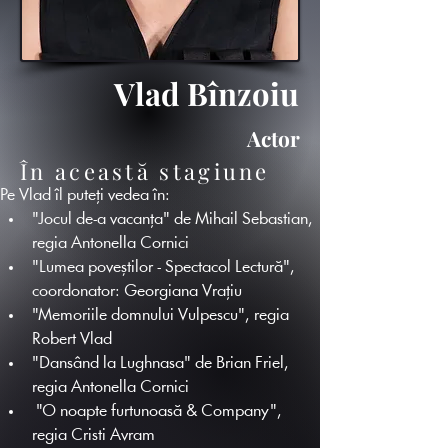
Vlad Bînzoiu
Actor
În această stagiune
Pe Vlad îl puteți vedea în:
"Jocul de-a vacanța" de Mihail Sebastian, 
regia Antonella Cornici
"Lumea poveștilor - Spectacol Lectură", 
coordonator: Georgiana Vrațiu
"Memoriile domnului Vulpescu", regia 
Robert Vlad
"Dansând la Lughnasa" de Brian Friel, 
regia Antonella Cornici
 "O noapte furtunoasă & Company", 
regia Cristi Avram