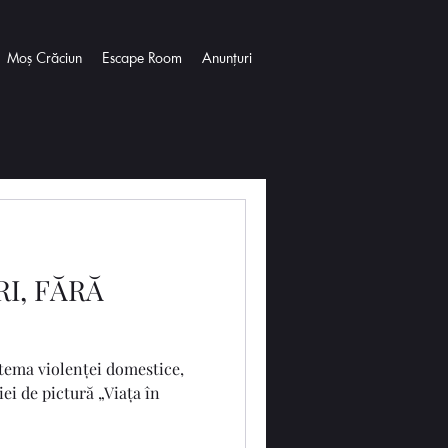
Moș Crăciun
Escape Room
Anunțuri
RI, FĂRĂ
e tema violenței domestice,
pictură „Viața în