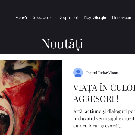
Acasă
Spectacole
Despre noi
Play Giurgiu
Halloween
Noutăți
Teatrul Tudor Vianu
VIAȚA ÎN CULO
AGRESORI !
Artă, acțiune și dialoguri p
incluzând vernisajul expoziției de 
culori, fără agresori!”,...