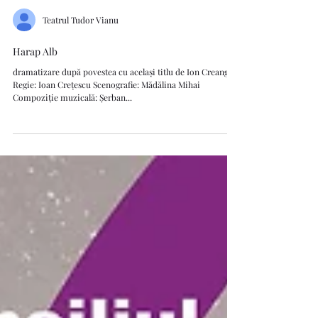
Teatrul Tudor Vianu
Harap Alb
dramatizare după povestea cu același titlu de Ion Creangă
Regie: Ioan Crețescu Scenografie: Mădălina Mihai
Compoziție muzicală: Șerban...