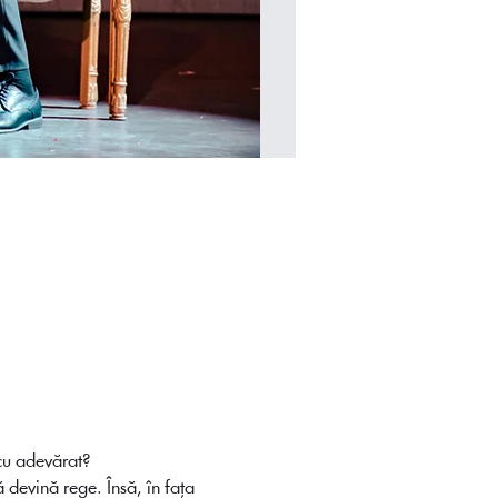
i cu adevărat?
 devină rege. Însă, în fața 