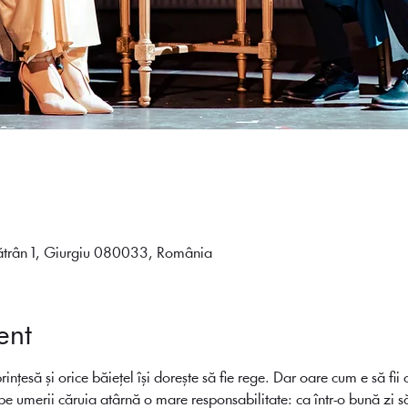
Bătrân 1, Giurgiu 080033, România
ent
 prințesă și orice băiețel își dorește să fie rege. Dar oare cum e să fi
e umerii căruia atârnă o mare responsabilitate: ca într-o bună zi să