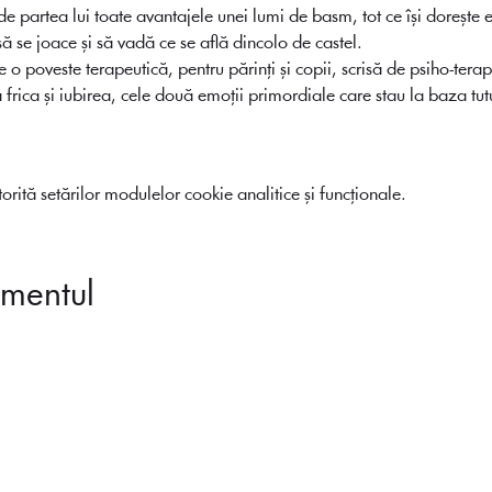
 partea lui toate avantajele unei lumi de basm, tot ce își dorește el 
să se joace și să vadă ce se află dincolo de castel.
 o poveste terapeutică, pentru părinți și copii, scrisă de psiho-ter
 frica și iubirea, cele două emoții primordiale care stau la baza tutu
rită setărilor modulelor cookie analitice și funcționale.
imentul