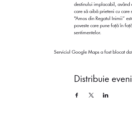
destinului implacabil, având de
care să aibă prieteni cu care 
"Amos din Regatul Inimii” este
poveste care pune față în față
sentimentelor.
Serviciul Google Maps a fost blocat dato
Distribuie even
Transparență
Regulament oficial de participare