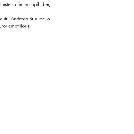
este să fie un copil liber, 
apeutul Andreea Busuioc, o 
ror emoțiilor și 