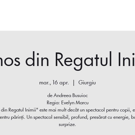
Acasă
Spectacole
Despre noi
Play Giurgiu
Halloween
os din Regatul Ini
mar., 16 apr.
  |  
Giurgiu
de Andreea Busuioc
Regia: Evelyn Marcu
din Regatul Inimii" este mai mult decât un spectacol pentru copii, es
pentru părinți. Un spectacol sensibil, profund, presărat cu energie, bu
surprize.