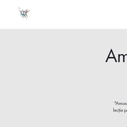
Am
"Amos 
lecție 