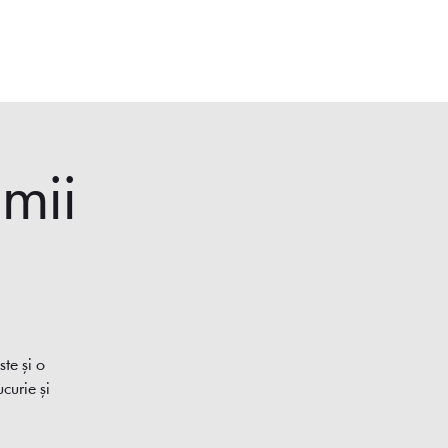
Moș Crăciun
Escape Room
Anunțuri
mii
te și o
curie și