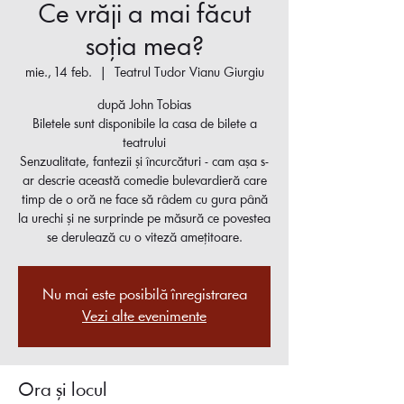
Ce vrăji a mai făcut
soția mea?
mie., 14 feb.
  |  
Teatrul Tudor Vianu Giurgiu
după John Tobias
Biletele sunt disponibile la casa de bilete a
teatrului
Senzualitate, fantezii și încurcături - cam așa s-
ar descrie această comedie bulevardieră care
timp de o oră ne face să râdem cu gura până
la urechi și ne surprinde pe măsură ce povestea
se derulează cu o viteză amețitoare.
Nu mai este posibilă înregistrarea
Vezi alte evenimente
Ora și locul