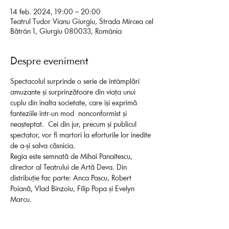
14 feb. 2024, 19:00 – 20:00
Teatrul Tudor Vianu Giurgiu, Strada Mircea cel
Bătrân 1, Giurgiu 080033, România
Despre eveniment
Spectacolul surprinde o serie de întâmplări 
amuzante și surprinzătoare din viața unui 
cuplu din înalta societate, care își exprimă 
fanteziile într-un mod  nonconformist și 
neașteptat.  Cei din jur, precum și publicul 
spectator, vor fi martori la eforturile lor inedite 
de a-și salva căsnicia.
Regia este semnată de Mihai Panaitescu, 
director al Teatrului de Artă Deva. Din 
distribuție fac parte: Anca Pascu, Robert 
Poiană, Vlad Bînzoiu, Filip Popa și Evelyn 
Marcu.