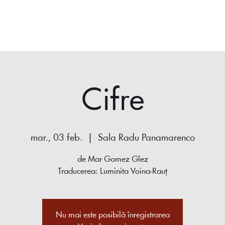
Acasă
Spectacole
Despre noi
Play Giurgiu
Halloween
Cifre
mar., 03 feb.
  |  
Sala Radu Panamarenco
de Mar Gomez Glez
Traducerea: Luminita Voina-Rauț
Nu mai este posibilă înregistrarea