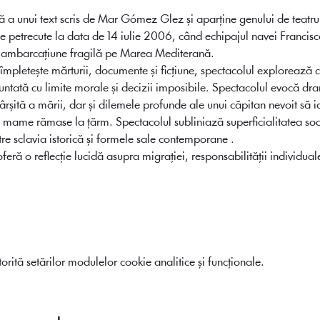
ă a unui text scris de Mar Gómez Glez și aparține genului de teatr
le petrecute la data de 14 iulie 2006, când echipajul navei Francisc
r-o ambarcațiune fragilă pe Marea Mediterană.
e împletește mărturii, documente și ficțiune, spectacolul explorează 
ntată cu limite morale și decizii imposibile. Spectacolul evocă dram
ârșită a mării, dar și dilemele profunde ale unui căpitan nevoit să i
ei mame rămase la țărm. Spectacolul subliniază superficialitatea socie
ntre sclavia istorică și formele sale contemporane .
ră o reflecție lucidă asupra migrației, responsabilității individuale ș
rită setărilor modulelor cookie analitice și funcționale.