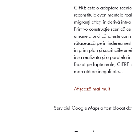
CIFRE este o adaptare scenic
reconstituie evenimentele rea
migranți aflați în derivă înt
Printr-o construcție scenică c
umane atunci când este confru
rătăcească pe întinderea nesf
în prim-plan și sacrificiile un
însă realizată și o paralelă î
Bazat pe fapte reale, CIFRE ofe
marcată de inegalitate…
Afișează mai mult
Serviciul Google Maps a fost blocat dato