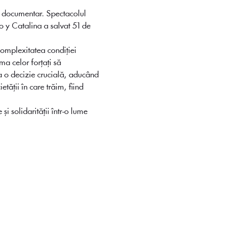
u documentar. Spectacolul 
o y Catalina a salvat 51 de 
complexitatea condiției 
a celor forțați să 
a o decizie crucială, aducând 
tății în care trăim, fiind 
i solidarității într-o lume 