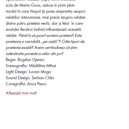
scris de Maria Goos, aduce în prim plan 
modul în care timpul își pune amprenta asupra 
relațiilor interumane, mai precis asupra relației 
dintre patru prieteni vechi, dar și felul  în care 
evoluția fiecărui individ influențează această 
relație.
 Până în ce punct suntem prieteni? Este 
prietenia o variabilă ,,pe viață”? Câte tipuri de 
prietenie există? Avem certitudinea că știm 
adevărata poveste a celor din jur?
Regia: Bogdan Ujeniuc
Scenografia: Mădălina Mihai
Light Design: Lucian Moga
Sound Design: Șerban Chițu
Coregrafia: Anca Pascu
Afișează mai mult
Distribuie evenimentul