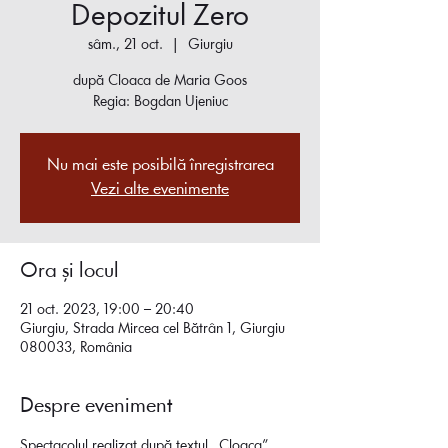
Depozitul Zero
sâm., 21 oct.
  |  
Giurgiu
după Cloaca de Maria Goos
Regia: Bogdan Ujeniuc
Nu mai este posibilă înregistrarea
Vezi alte evenimente
Ora și locul
21 oct. 2023, 19:00 – 20:40
Giurgiu, Strada Mircea cel Bătrân 1, Giurgiu
080033, România
Despre eveniment
Spectacolul realizat după textul ,,Cloaca” 