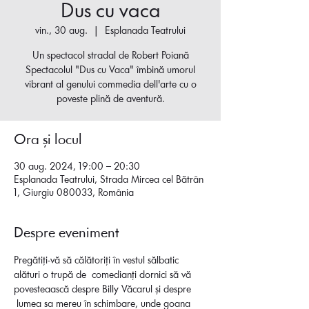
Dus cu vaca
vin., 30 aug.
  |  
Esplanada Teatrului
Un spectacol stradal de Robert Poiană
Spectacolul "Dus cu Vaca" îmbină umorul
vibrant al genului commedia dell'arte cu o
poveste plină de aventură.
Ora și locul
30 aug. 2024, 19:00 – 20:30
Esplanada Teatrului, Strada Mircea cel Bătrân
1, Giurgiu 080033, România
Despre eveniment
Pregătiți-vă să călătoriți în vestul sălbatic 
alături o trupă de  comedianți dornici să vă 
povesteaască despre Billy Văcarul și despre 
 lumea sa mereu în schimbare, unde goana 