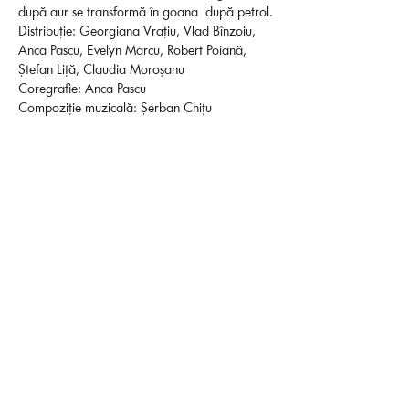
după aur se transformă în goana  după petrol.
Distribuție: Georgiana Vrațiu, Vlad Bînzoiu, 
Anca Pascu, Evelyn Marcu, Robert Poiană, 
Ștefan Liță, Claudia Moroșanu

Coregrafie: Anca Pascu

Compoziție muzicală: Șerban Chițu
Distribuie evenimentul
Transparență
Regulament oficial de participare