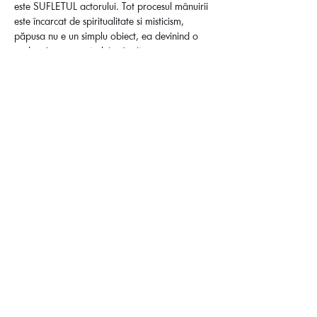
este SUFLETUL actorului. Tot procesul mânuirii 
este încarcat de spiritualitate si misticism, 
păpusa nu e un simplu obiect, ea devinind o 
prelungire a maestrului mânuitor. 
Afișează mai mult
Distribuie evenimentul
Transparență
Regulament oficial de participare