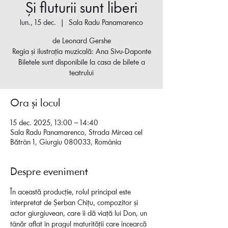
Și fluturii sunt liberi
lun., 15 dec.
  |  
Sala Radu Panamarenco
de Leonard Gershe
Regia și ilustrația muzicală: Ana Sivu-Daponte
Biletele sunt disponibile la casa de bilete a
teatrului
Ora și locul
15 dec. 2025, 13:00 – 14:40
Sala Radu Panamarenco, Strada Mircea cel
Bătrân 1, Giurgiu 080033, România
Despre eveniment
În această producție, rolul principal este 
interpretat de Șerban Chițu, compozitor și 
actor giurgiuvean, care îi dă viață lui Don, un 
tânăr aflat în pragul maturității care încearcă 