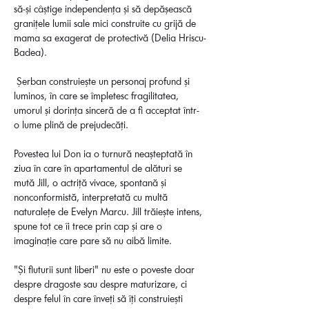
să-și câștige independența și să depășească 
granițele lumii sale mici construite cu grijă de 
mama sa exagerat de protectivă (Delia Hriscu-
Badea). 
 Șerban construiește un personaj profund și 
luminos, în care se împletesc fragilitatea, 
umorul și dorința sinceră de a fi acceptat într-
o lume plină de prejudecăți.
Povestea lui Don ia o turnură neașteptată în 
ziua în care în apartamentul de alături se 
mută Jill, o actriță vivace, spontană și 
nonconformistă, interpretată cu multă 
naturalețe de Evelyn Marcu. Jill trăiește intens, 
spune tot ce îi trece prin cap și are o 
imaginație care pare să nu aibă limite.
"Și fluturii sunt liberi" nu este o poveste doar 
despre dragoste sau despre maturizare, ci 
despre felul în care înveți să îți construiești 