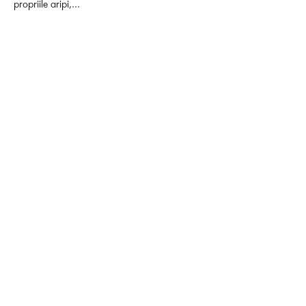
propriile aripi,…
Afișează mai mult
Distribuie evenimentul
Transparență
Regulament oficial de participare
Politică de confidențialitate