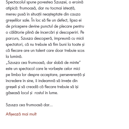
Spectacolul spune povestea Szuszei, o eroină 
atipică: frumoasă, dar nu tocmai isteață, 
mereu pusă în situații neașteptate din cauza 
greșelilor sale. În loc să fie un defect, lipsa ei 
de pricepere devine punctul de plecare pentru 
o călătorie plină de încercări și descoperiri. Pe 
parcurs, Szusza descoperă, împreună cu micii 
spectatori, că nu trebuie să fim buni la toate și 
că fiecare are un talent care doar trebuie scos 
la lumină.
„Szusza cea frumoasă, dar slabă de minte” 
este un spectacol care le vorbește celor mici 
pe limba lor despre acceptare, perseverență și 
încredere în sine, îi indeamnă să învețe din 
greșeli și să creadă că fiecare trebuie să își 
găseasă locul și  rostul în lume.
Szusza cea frumoasă dar…
Afișează mai mult