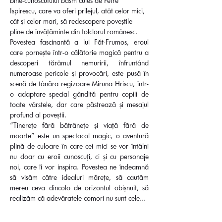
bine-cunoscutului basm cules de Petre 
Ispirescu, care va oferi prilejul, atât celor mici, 
cât și celor mari, să redescopere poveștile 
pline de învățăminte din folclorul românesc.  
Povestea fascinantă a lui Făt-Frumos, eroul 
care pornește într-o călătorie magică pentru a 
descoperi tărâmul nemuririi, înfruntând 
numeroase pericole și provocări, este pusă în 
scenă de tânăra regizoare Miruna Hriscu, într-
o adaptare special gândită pentru copiii de 
toate vârstele, dar care păstrează și mesajul 
profund al poveștii.  
“Tinerețe fără bătrânețe și viață fără de 
moarte” este un spectacol magic, o aventură 
plină de culoare în care cei mici se vor întâlni 
nu doar cu eroii cunoscuți, ci și cu personaje 
noi, care îi vor inspira. Povestea ne îndeamnă 
să visăm către idealuri mărețe, să cautăm 
mereu ceva dincolo de orizontul obișnuit, să 
realizăm că adevăratele comori nu sunt cele…