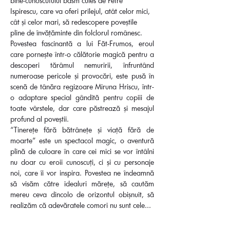
bine-cunoscutului basm cules de Petre 
Ispirescu, care va oferi prilejul, atât celor mici, 
cât și celor mari, să redescopere poveștile 
pline de învățăminte din folclorul românesc.  
Povestea fascinantă a lui Făt-Frumos, eroul 
care pornește într-o călătorie magică pentru a 
descoperi tărâmul nemuririi, înfruntând 
numeroase pericole și provocări, este pusă în 
scenă de tânăra regizoare Miruna Hriscu, într-
o adaptare special gândită pentru copiii de 
toate vârstele, dar care păstrează și mesajul 
profund al poveștii.  
“Tinerețe fără bătrânețe și viață fără de 
moarte” este un spectacol magic, o aventură 
plină de culoare în care cei mici se vor întâlni 
nu doar cu eroii cunoscuți, ci și cu personaje 
noi, care îi vor inspira. Povestea ne îndeamnă 
să visăm către idealuri mărețe, să cautăm 
mereu ceva dincolo de orizontul obișnuit, să 
realizăm că adevăratele comori nu sunt cele…