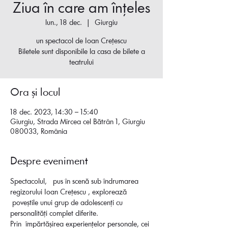
Ziua în care am înțeles
lun., 18 dec.
  |  
Giurgiu
un spectacol de Ioan Crețescu
Biletele sunt disponibile la casa de bilete a
teatrului
Ora și locul
18 dec. 2023, 14:30 – 15:40
Giurgiu, Strada Mircea cel Bătrân 1, Giurgiu
080033, România
Despre eveniment
Spectacolul,   pus în scenă sub îndrumarea 
regizorului Ioan Crețescu , explorează 
 poveștile unui grup de adolescenți cu 
personalități complet diferite.

Prin  împărtășirea experiențelor personale, cei 