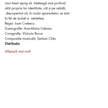
cinci tineri ajung să  înțeleagă mai profund 
atât propria lor identitate, cât și pe ceilalți, 
 descoperind că, în ciuda aparențelor, se simt 
la fel de izolați și  neînțeleși.
Regia: Ioan Crețescu
Scenografie: Ana-Maria Udeanu
Coregrafie: Victoria Bucun
Compoziție muzicală: Șerban Chițu
Distribuția:
Afișează mai mult
Distribuie evenimentul