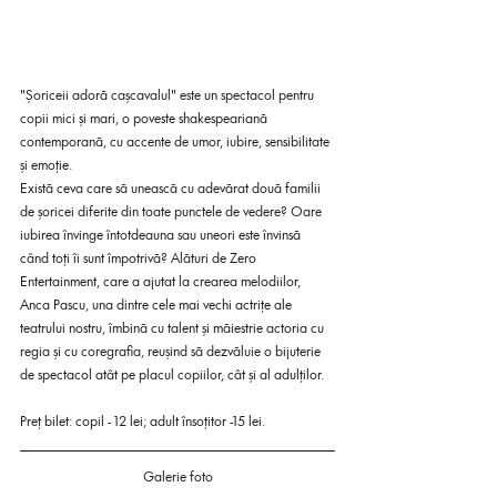
"Șoriceii adoră cașcavalul" este un spectacol pentru 
copii mici și mari, o poveste shakespeariană 
contemporană, cu accente de umor, iubire, sensibilitate 
și emoție.
Există ceva care să unească cu adevărat două familii 
de șoricei diferite din toate punctele de vedere? Oare 
iubirea învinge întotdeauna sau uneori este învinsă 
când toți îi sunt împotrivă? Alături de Zero 
Entertainment, care a ajutat la crearea melodiilor, 
Anca Pascu, una dintre cele mai vechi actrițe ale 
teatrului nostru, îmbină cu talent și măiestrie actoria cu 
regia și cu coregrafia, reușind să dezvăluie o bijuterie 
de spectacol atât pe placul copiilor, cât și al adulților.
Preț bilet: copil - 12 lei; adult însoțitor -15 lei.
Galerie foto