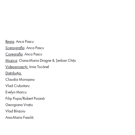
Regia
: Anca Pascu
Scenografia
: Anca Pascu
Coregrafia
: Anca Pascu 
Muzica
: Oana-Maria Dragne & Șerban Chițu
Videoproiecții:
 Irina Tocănel
Distribuția:
Claudia Moroșanu
Vlad Ciubotaru
Evelyn Marcu
Filip Popa/Robert Poiană
Georgiana Vrațiu
Vlad Bînzoiu
Ana-Maria Fasolă