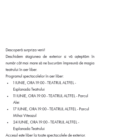
Descoperă surpriza verii!
Deschidem stagiunea de exterior si vă așteptăm în 
număr cât mai mare să ne bucurăm împreună de magia 
teatrului în aer liber. 
Programul spectacolelor în aer liber:
1 IUNIE, ORA 19:00 - TEATRUL ALTFEL - 
Esplanada Teatrului
11 IUNIE, ORA 19:00 - TEATRUL ALTFEL - Parcul 
Alei
17 IUNIE, ORA 19:00 - TEATRUL ALTFEL - Parcul 
Mihai Viteazul
24 IUNIE, ORA 19:00 - TEATRUL ALTFEL - 
Esplanada Teatrului
Accesul este liber la toate spectacolele de exterior.