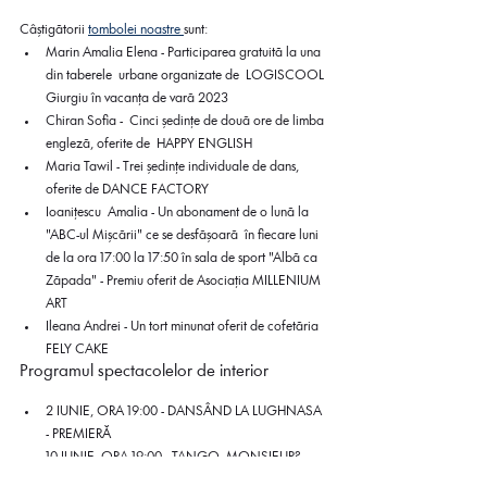
Câștigătorii 
tombolei noastre 
sunt:
Marin Amalia Elena - Participarea gratuită la una 
din taberele  urbane organizate de  LOGISCOOL 
Giurgiu în vacanța de vară 2023
Chiran Sofia -  Cinci ședințe de două ore de limba 
engleză, oferite de  HAPPY ENGLISH
Maria Tawil - Trei ședințe individuale de dans, 
oferite de DANCE FACTORY
Ioanițescu  Amalia - Un abonament de o lună la 
"ABC-ul Mișcării" ce se desfășoară  în fiecare luni 
de la ora 17:00 la 17:50 în sala de sport "Albă ca  
Zăpada" - Premiu oferit de Asociația MILLENIUM 
ART
Ileana Andrei - Un tort minunat oferit de cofetăria 
FELY CAKE
Programul spectacolelor de interior
2 IUNIE, ORA 19:00 - DANSÂND LA LUGHNASA  
- PREMIERĂ
10 IUNIE, ORA 19:00 - TANGO, MONSIEUR?
Spectacole în deplasare