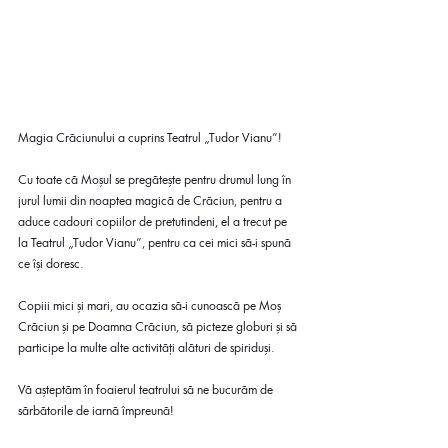
Magia Crăciunului a cuprins Teatrul „Tudor Vianu”!
Cu toate că Moșul se pregătește pentru drumul lung în 
jurul lumii din noaptea magică de Crăciun, pentru a 
aduce cadouri copiilor de pretutindeni, el a trecut pe 
la Teatrul „Tudor Vianu”, pentru ca cei mici să-i spună 
ce își doresc. 
Copiii mici și mari, au ocazia să-i cunoască pe Moș 
Crăciun și pe Doamna Crăciun, să picteze globuri și să 
participe la multe alte activități alături de spiriduși.
Vă așteptăm în foaierul teatrului să ne bucurăm de 
sărbătorile de iarnă împreună!