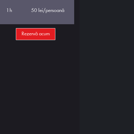
lei/persoană
1 h
1
50 lei/persoană
Rezervă acum