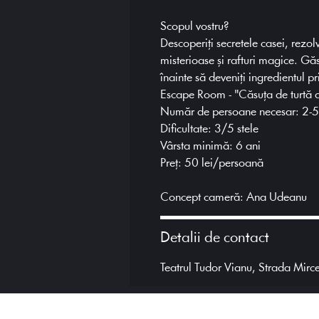
Scopul vostru?
Descoperiți secretele casei, rezol
misterioase și rafturi magice. Găs
înainte să deveniți ingredientul pr
Escape Room - "Căsuța de turtă d
Număr de persoane necesar: 2-5
Dificultate: 3/5 stele
Vârsta minimă: 6 ani
Preț: 50 lei/persoană
Concept cameră: Ana Udeanu
Detalii de contact
Teatrul Tudor Vianu, Strada Mirc
Transparență