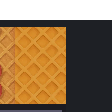
Moș Crăciun
Escape Room
Anunțuri
50