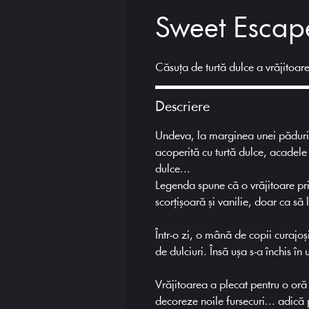
Sweet Escap
Căsuța de turtă dulce a vrăjitoare
Descriere
Undeva, la marginea unei păduri p
acoperită cu turtă dulce, acadele 
dulce...
Legenda spune că o vrăjitoare pri
scorțișoară și vanilie, doar ca să l
Într-o zi, o mână de copii curajoș
de dulciuri. Însă ușa s-a închis în
Vrăjitoarea a plecat pentru o oră 
decoreze noile fursecuri... adică