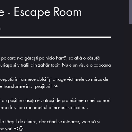
e - Escape Room
i
e care n-o găsești pe nicio hartă, se află o căsuță
uriașe și vitralii din zahăr topit. Nu e un vis, e o capcană
cepută în farmece dulci își atrage victimele cu miros de
e transforme în... prăjituri! 👀
i au pășit în căsuța ei, atrași de promisiunea unei comori
 urma lor, iar cronometrul a început să ticăie...
la târgul de elixire, dar când se întoarce, vrea să-și
 pe voi! 🍪😱