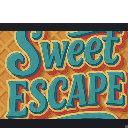
Acasă
Spectacole
Despre noi
Play Giurgiu
Halloween