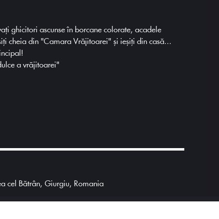
vați ghicitori ascunse în borcane colorate, acadele
iți cheia din "Camara Vrăjitoarei" și ieșiți din casă...
incipal!
ulce a vrăjitoarei"
ea cel Bătrân, Giurgiu, Romania